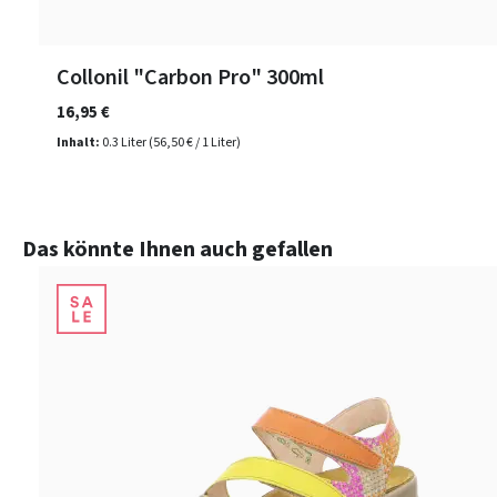
Collonil "Carbon Pro" 300ml
16,95 €
Inhalt:
0.3 Liter
(56,50 € / 1 Liter)
Produktgalerie überspringen
Das könnte Ihnen auch gefallen