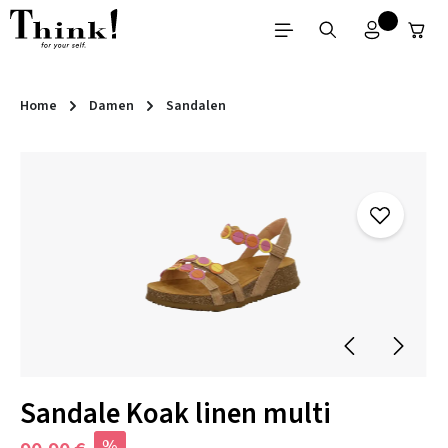
Zum Hauptinhalt springen
Home
Damen
Sandalen
Bildergalerie überspringen
Sandale Koak linen multi
%