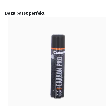
Produktgalerie überspringen
Dazu passt perfekt