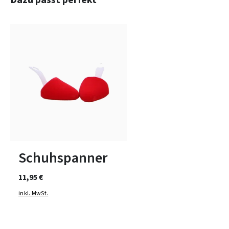
Dazu passt perfekt
1
2
3
Schuhspanner
11,95 €
inkl. MwSt.