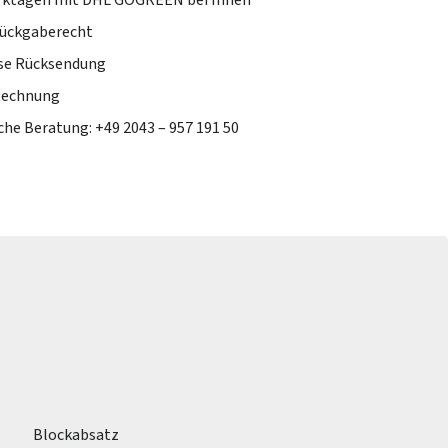
erktagen mit DHL GOGREEN bei Ihnen
Rückgaberecht
se Rücksendung
Rechnung
che Beratung: +49 2043 – 957 191 50
Blockabsatz