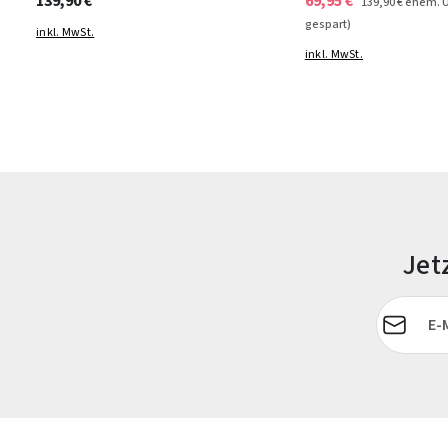
139,90 €
69,95 €
139,90 €
ehem. 
gespart)
inkl. MwSt.
inkl. MwSt.
Jet
E-Mail-Adr