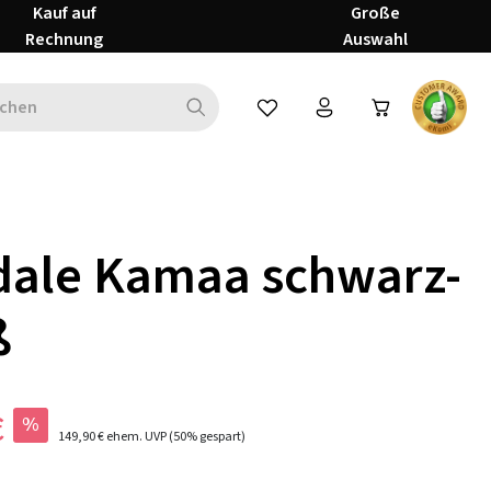
Kauf auf
Große
Rechnung
Auswahl
Du hast 0 Produkte auf dem Mer
dale Kamaa schwarz-
ß
€
%
149,90 €
ehem. UVP
(50% gespart)