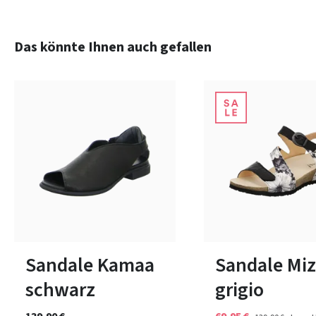
Produktgalerie überspringen
Das könnte Ihnen auch gefallen
lila
Farben
9 Farben
In vielen Größen verfügbar
37
Sandale Kamaa
Sandale Miz
schwarz
grigio