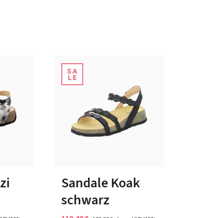
10 Farben
37
38
43
zi
Sandale Koak
schwarz