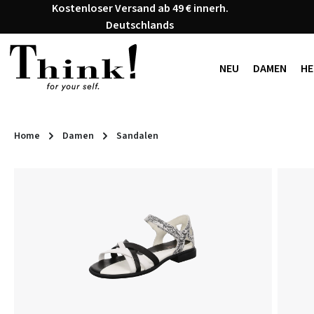
Kostenloser Versand ab 49 € innerh.
 Hauptinhalt springen
Zur Suche springen
Zur Hauptnavigation springen
Deutschlands
NEU
DAMEN
HE
Home
Damen
Sandalen
Bildergalerie überspringen