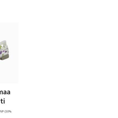
schwarz
bar
maa
ti
UVP
(50%