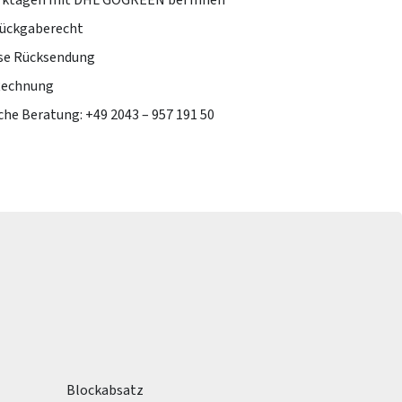
erktagen mit DHL GOGREEN bei Ihnen
Rückgaberecht
se Rücksendung
Rechnung
che Beratung: +49 2043 – 957 191 50
Blockabsatz