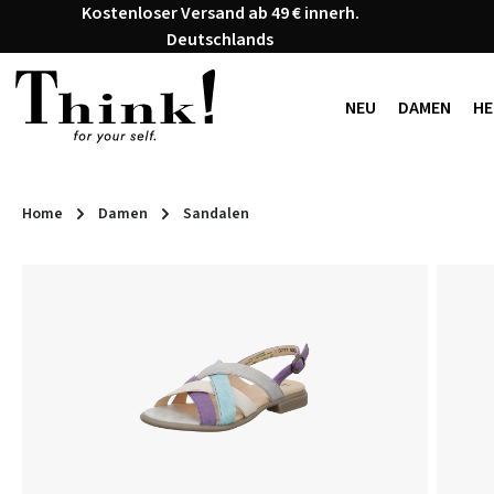
Kostenloser Versand ab 49 € innerh.
 Hauptinhalt springen
Zur Suche springen
Zur Hauptnavigation springen
Deutschlands
NEU
DAMEN
HE
Home
Damen
Sandalen
Bildergalerie überspringen