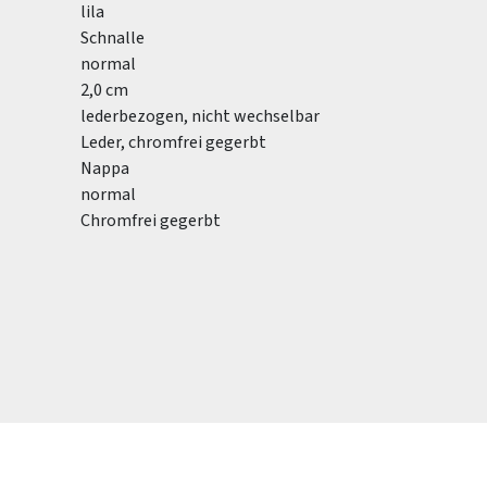
lila
Schnalle
normal
2,0 cm
lederbezogen, nicht wechselbar
Leder, chromfrei gegerbt
Nappa
normal
Chromfrei gegerbt