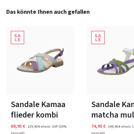
Produktgalerie überspringen
Das könnte Ihnen auch gefallen
schwarz
sonstige
grün
gelb
Farben
Farben
36
In vielen Größen verfüg
Sandale Kamaa
Sandale Ka
flieder kombi
matcha mul
69,95 €
74,95 €
139,90 €
ehem. UVP
(50%
149,90 €
ehem. 
gespart)
gespart)