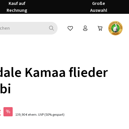
Kauf auf
Große
Rechnung
Auswahl
Du hast 0 Produkte auf dem Mer
ale Kamaa flieder
bi
€
%
139,90 €
ehem. UVP
(50% gespart)