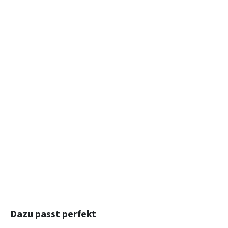
Produktgalerie überspringen
Dazu passt perfekt