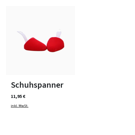
1
2
3
Schuhspanner
11,95 €
inkl. MwSt.