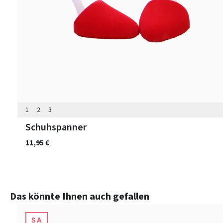
1
2
3
Schuhspanner
11,95 €
Produktgalerie überspringen
Das könnte Ihnen auch gefallen