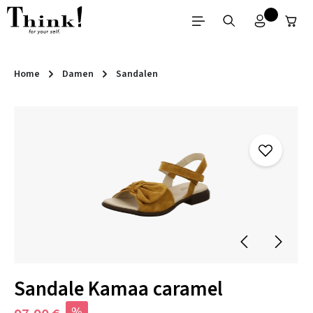
Zum Hauptinhalt springen
Home
Damen
Sandalen
Bildergalerie überspringen
Sandale Kamaa caramel
%