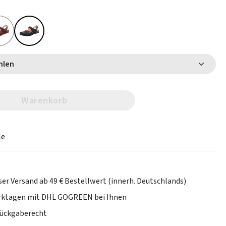
 wählen
Warenkorb
le
er Versand ab 49 € Bestellwert (innerh. Deutschlands)
erktagen mit DHL GOGREEN bei Ihnen
Rückgaberecht