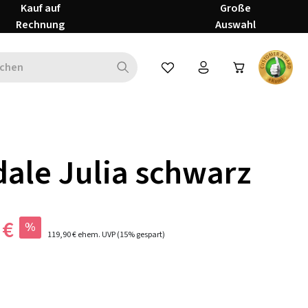
Kauf auf
Große
Rechnung
Auswahl
Du hast 0 Produkte auf dem Mer
ale Julia schwarz
 €
%
119,90 €
ehem. UVP
(15% gespart)