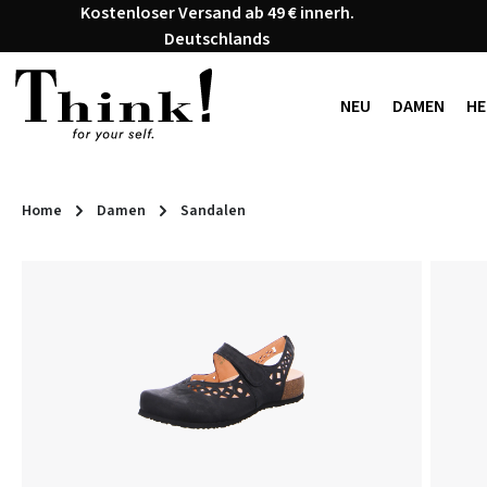
Kostenloser Versand ab 49 € innerh.
 Hauptinhalt springen
Zur Suche springen
Zur Hauptnavigation springen
Deutschlands
NEU
DAMEN
HE
Home
Damen
Sandalen
Bildergalerie überspringen