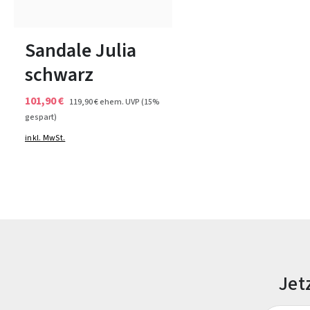
37
39
Sandale Julia
schwarz
101,90 €
119,90 €
ehem. UVP
(15%
gespart)
inkl. MwSt.
Jet