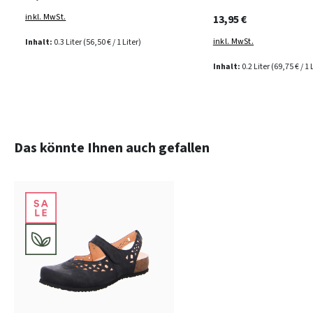
inkl. MwSt.
13,95 €
inkl. MwSt.
Inhalt:
0.3 Liter
(56,50 € / 1 Liter)
Inhalt:
0.2 Liter
(69,75 € / 1 
Produktgalerie überspringen
Das könnte Ihnen auch gefallen
blau
rot
Farben