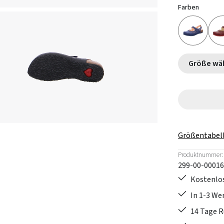
Farben
Größe
Größentabel
Produktnummer:
299-00-00016
Kostenlos
In 1-3 W
14 Tage 