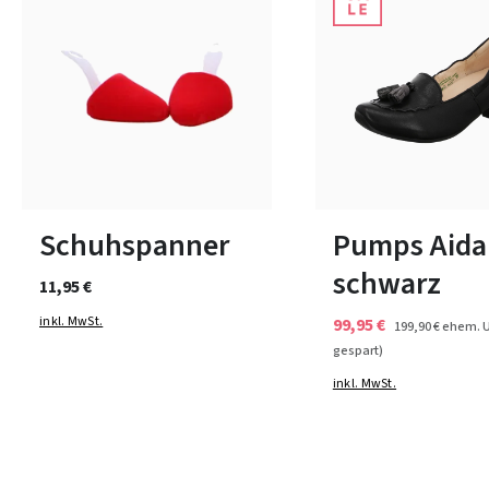
grün
Farben
1
2
3
36½
40½
41
Schuhspanner
Pumps Aida
schwarz
11,95 €
inkl. MwSt.
99,95 €
199,90 €
ehem. 
gespart)
inkl. MwSt.