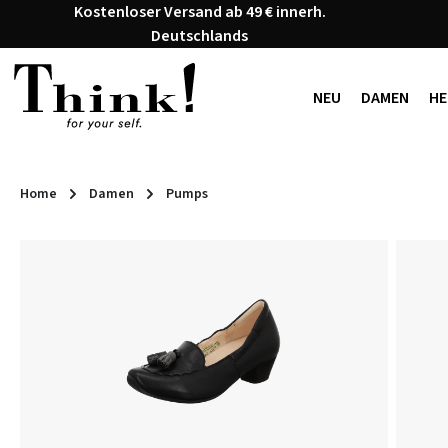
Kostenloser Versand ab 49 € innerh.
 Hauptinhalt springen
Zur Suche springen
Zur Hauptnavigation springen
Deutschlands
NEU
DAMEN
HE
Home
Damen
Pumps
Bildergalerie überspringen