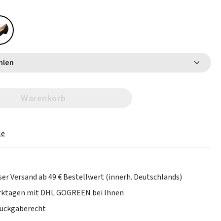
 wählen
Warenkorb
le
er Versand ab 49 € Bestellwert (innerh. Deutschlands)
erktagen mit DHL GOGREEN bei Ihnen
Rückgaberecht