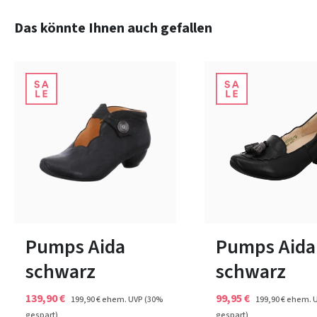
Produktgalerie überspringen
Das könnte Ihnen auch gefallen
blau
grün
Farben
Farben
In vielen Größen verfügbar
36½
40½
41
Pumps Aida
Pumps Aida
schwarz
schwarz
139,90 €
99,95 €
199,90 €
ehem. UVP
(30%
199,90 €
ehem. 
gespart)
gespart)