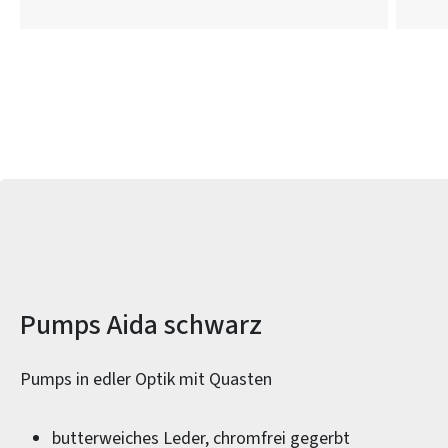
Produktinformationen
Pumps Aida schwarz
Pumps in edler Optik mit Quasten
butterweiches Leder, chromfrei gegerbt