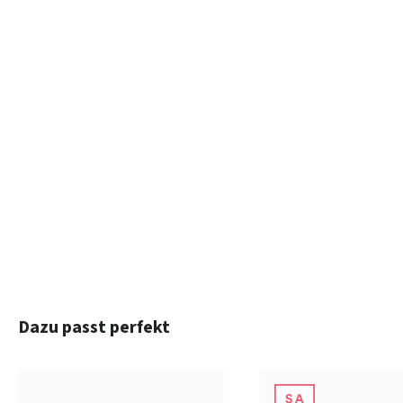
Produktgalerie überspringen
Dazu passt perfekt