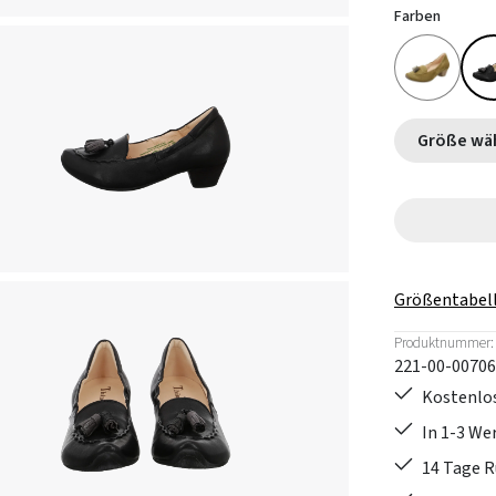
Farben
Größe
Größentabel
Produktnummer:
221-00-00706
Kostenlos
In 1-3 W
14 Tage 