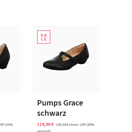
schwarz
Farben
In vielen Größen verfügbar
Pumps Grace
schwarz
119,90 €
UVP
(50%
199,90 €
ehem. UVP
(40%
gespart)