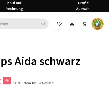
Kauf auf
Große
Rechnung
Auswahl
Du hast 0 Produkte auf dem Mer
ps Aida schwarz
€
%
199,90 €
ehem. UVP
(50% gespart)