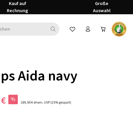
Kauf auf
Große
Rechnung
Auswahl
Du hast 0 Produkte auf dem Mer
ps Aida navy
 €
%
189,90 €
ehem. UVP
(25% gespart)