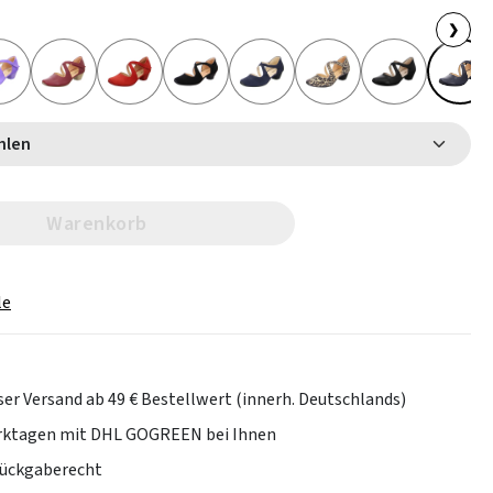
❯
 wählen
Warenkorb
le
er Versand ab 49 € Bestellwert (innerh. Deutschlands)
erktagen mit DHL GOGREEN bei Ihnen
Rückgaberecht