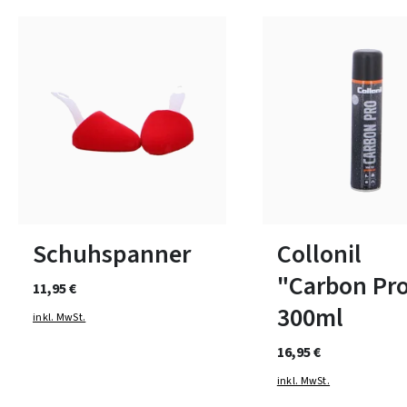
1
2
3
Schuhspanner
Collonil
"Carbon Pr
11,95 €
300ml
inkl. MwSt.
16,95 €
inkl. MwSt.