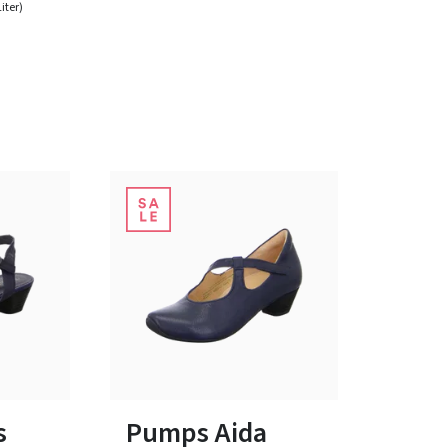
Liter)
rz
beige
schwarz
Farben
bar
In vielen Größen verfügbar
s
Pumps Aida