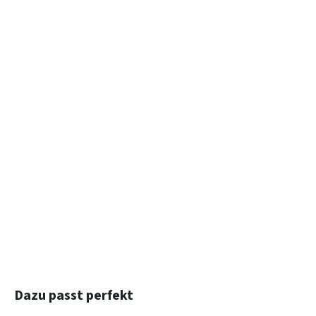
Produktgalerie überspringen
Dazu passt perfekt