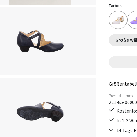
Farben
Größe
Größentabel
Produktnummer:
221-85-00000
Kostenlos
In 1-3 W
14 Tage 