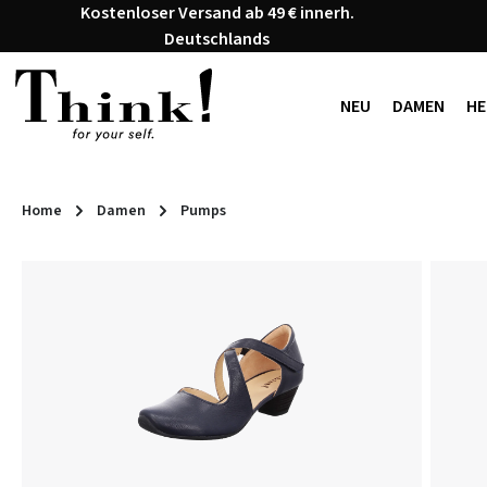
Kostenloser Versand ab 49 € innerh.
 Hauptinhalt springen
Zur Suche springen
Zur Hauptnavigation springen
Deutschlands
NEU
DAMEN
HE
Home
Damen
Pumps
Bildergalerie überspringen