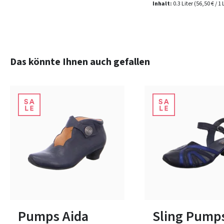
Inhalt:
0.3 Liter
(56,50 € / 1 
Produktgalerie überspringen
Das könnte Ihnen auch gefallen
schwarz
schwa
Farben
Farben
In vielen Größen verfügbar
In vielen Größen verfüg
Pumps Aida
Sling Pump