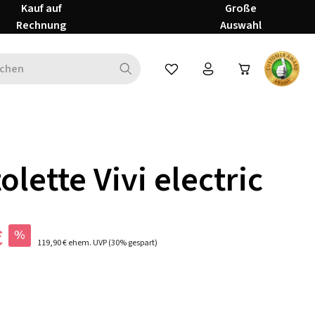
Kauf auf
Große
Rechnung
Auswahl
Du hast 0 Produkte auf dem Mer
olette Vivi electric
€
%
119,90 €
ehem. UVP
(30% gespart)