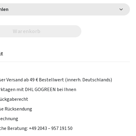
 wählen
Warenkorb
le
er Versand ab 49 € Bestellwert (innerh. Deutschlands)
erktagen mit DHL GOGREEN bei Ihnen
Rückgaberecht
se Rücksendung
Rechnung
che Beratung: +49 2043 – 957 191 50