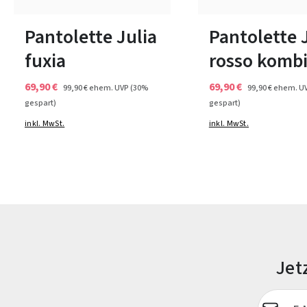
40
37
39
42
Pantolette Julia
Pantolette 
fuxia
rosso komb
69,90 €
69,90 €
99,90 €
ehem. UVP
(30%
99,90 €
ehem. U
gespart)
gespart)
inkl. MwSt.
inkl. MwSt.
Jet
E-Mail-Adr