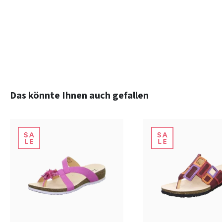
Produktgalerie überspringen
Das könnte Ihnen auch gefallen
schwarz
beige
schw
Farben
Farben