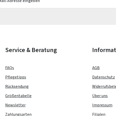
Die mit einem Stern (*) markierten Felder sind Pflichtfelder.
Service & Beratung
Informa
FAQs
AGB
Pflegetipps
Datenschutz
Rücksendung
Widerrufsbel
Größentabelle
Über uns
Newsletter
Impressum
Zahlungsarten
Filialen