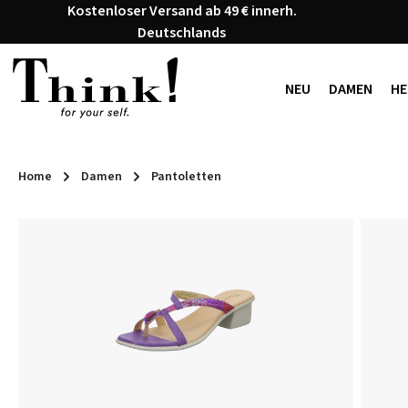
Kostenloser Versand ab 49 € innerh.
 Hauptinhalt springen
Zur Suche springen
Zur Hauptnavigation springen
Deutschlands
NEU
DAMEN
HE
Home
Damen
Pantoletten
Bildergalerie überspringen