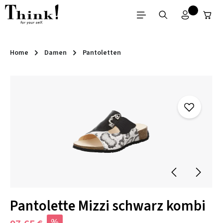
Zum Hauptinhalt springen
Home
Damen
Pantoletten
Bildergalerie überspringen
Pantolette Mizzi schwarz kombi
%