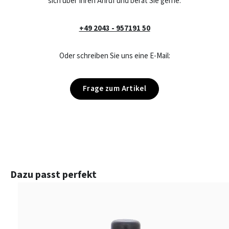
sich über Ihren Anruf und berät Sie gerne:
+49 2043 - 957191 50
Oder schreiben Sie uns eine E-Mail:
Frage zum Artikel
Produktgalerie überspringen
Dazu passt perfekt