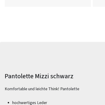
Produktinformationen
Pantolette Mizzi schwarz
Komfortable und leichte Think! Pantolette
hochwertiges Leder