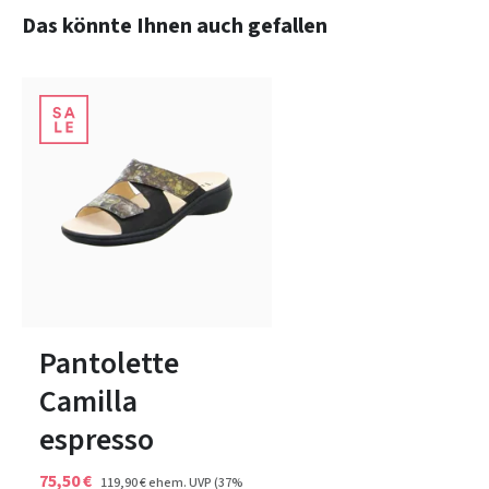
Produktgalerie überspringen
Das könnte Ihnen auch gefallen
39
41
Pantolette
Camilla
espresso
75,50 €
119,90 €
ehem. UVP
(37%