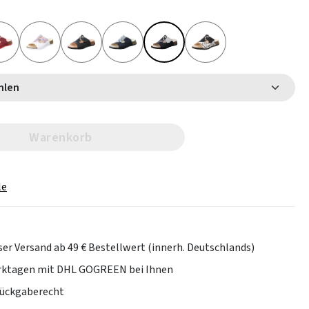
 wählen
Warenkorb
le
er Versand ab 49 € Bestellwert (innerh. Deutschlands)
erktagen mit DHL GOGREEN bei Ihnen
Rückgaberecht