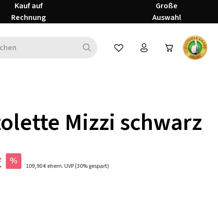
Kauf auf
Große
Rechnung
Auswahl
Du hast 0 Produkte auf dem Mer
olette Mizzi schwarz
€
%
109,90 €
ehem. UVP
(30% gespart)