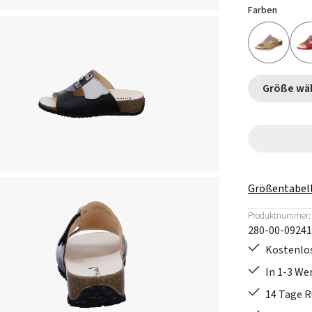
Farben
Größe
Größentabel
Produktnummer:
280-00-09241
Kostenlos
In 1-3 W
14 Tage 