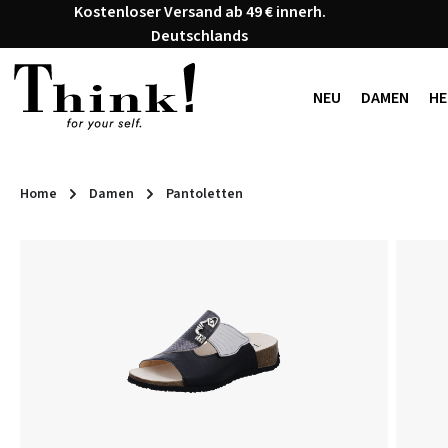
Kostenloser Versand ab 49 € innerh.
 Hauptinhalt springen
Zur Suche springen
Zur Hauptnavigation springen
Deutschlands
NEU
DAMEN
HE
Home
Damen
Pantoletten
Bildergalerie überspringen