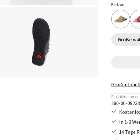
Farben
Größe
Größentabel
Produktnummer:
280-00-09233
Kostenlos
In 1-3 W
14 Tage 