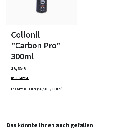
Collonil
"Carbon Pro"
300ml
16,95 €
inkl. MwSt.
Inhalt:
0.3 Liter
(56,50 € / 1 Liter)
Produktgalerie überspringen
Das könnte Ihnen auch gefallen