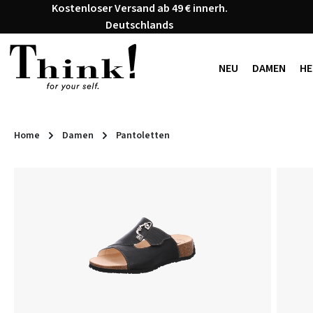
Kostenloser Versand ab 49 € innerh.
 Hauptinhalt springen
Zur Suche springen
Zur Hauptnavigation springen
Deutschlands
NEU
DAMEN
HE
Home
Damen
Pantoletten
Bildergalerie überspringen