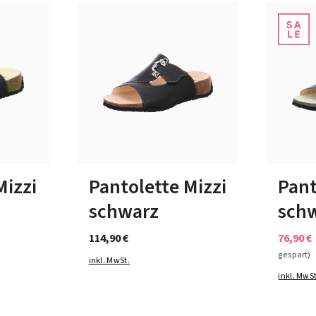
7 Farben
bar
In vielen Größen verfügbar
43
Mizzi
Pantolette Mizzi
Pant
schwarz
sch
114,90 €
76,90 €
gespart)
inkl. MwSt.
inkl. MwSt