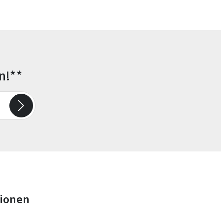
n!**
tionen