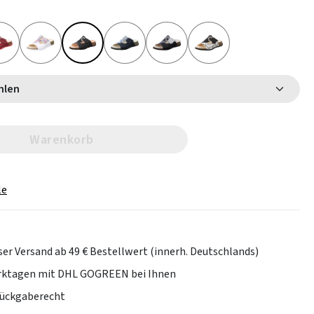
 wählen
Warenkorb
le
er Versand ab 49 € Bestellwert (innerh. Deutschlands)
erktagen mit DHL GOGREEN bei Ihnen
Rückgaberecht