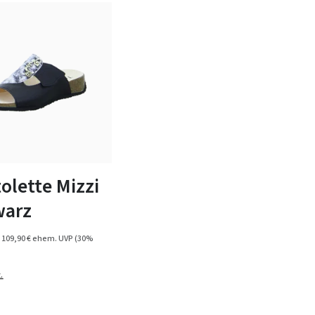
7 Farben
olette Mizzi
warz
109,90 €
ehem. UVP
(30%
.