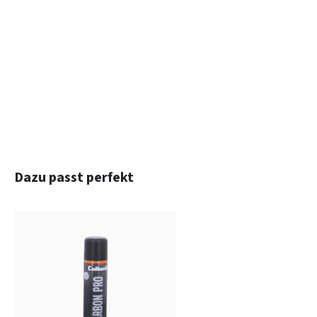
Produktgalerie überspringen
Dazu passt perfekt