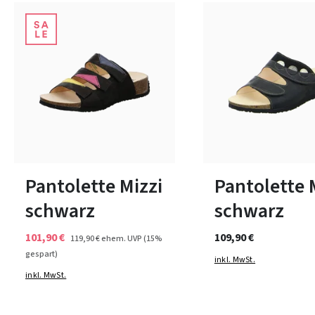
weiß
Farben
38
40
In vielen Größen verfüg
Pantolette Mizzi
Pantolette 
schwarz
schwarz
101,90 €
109,90 €
119,90 €
ehem. UVP
(15%
gespart)
inkl. MwSt.
inkl. MwSt.