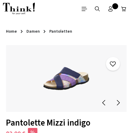
Zum Hauptinhalt springen
Home
Damen
Pantoletten
Bildergalerie überspringen
Pantolette Mizzi indigo
%