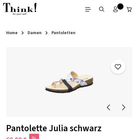
Zum Hauptinhalt springen
Home
Damen
Pantoletten
Bildergalerie überspringen
Pantolette Julia schwarz
%