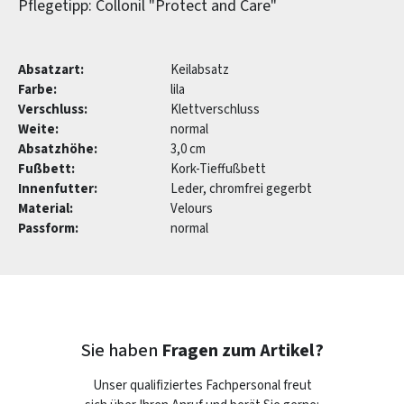
Pflegetipp: Collonil "Protect and Care"
Absatzart:
Keilabsatz
Farbe:
lila
Verschluss:
Klettverschluss
Weite:
normal
Absatzhöhe:
3,0 cm
Fußbett:
Kork-Tieffußbett
Innenfutter:
Leder, chromfrei gegerbt
Material:
Velours
Passform:
normal
Sie haben
Fragen zum Artikel?
Unser qualifiziertes Fachpersonal freut