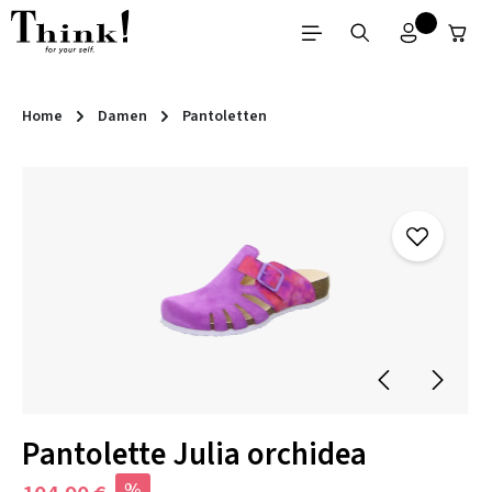
Zum Hauptinhalt springen
Home
Damen
Pantoletten
Bildergalerie überspringen
Pantolette Julia orchidea
%