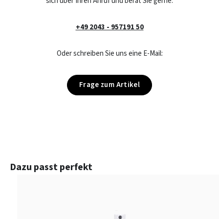
sich über Ihren Anruf und berät Sie gerne:
+49 2043 - 957191 50
Oder schreiben Sie uns eine E-Mail:
Frage zum Artikel
Produktgalerie überspringen
Dazu passt perfekt