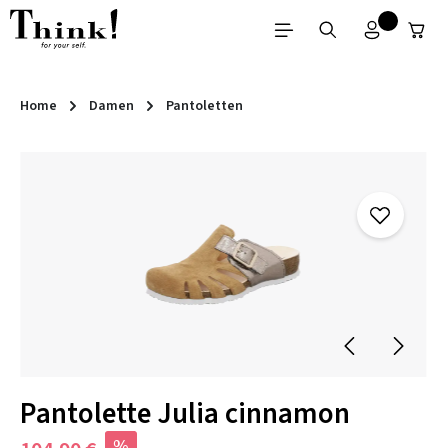
Zum Hauptinhalt springen
Home
Damen
Pantoletten
Bildergalerie überspringen
Pantolette Julia cinnamon
%