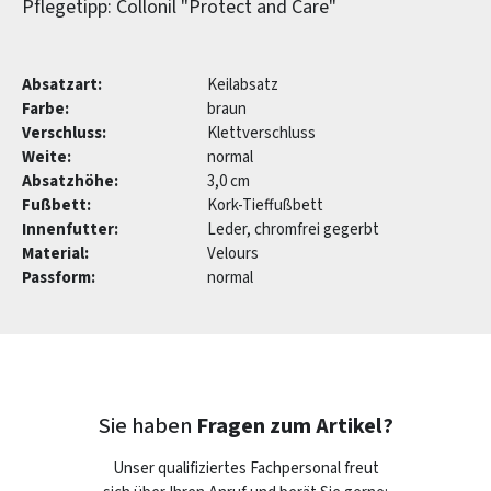
Pflegetipp: Collonil "Protect and Care"
Absatzart:
Keilabsatz
Farbe:
braun
Verschluss:
Klettverschluss
Weite:
normal
Absatzhöhe:
3,0 cm
Fußbett:
Kork-Tieffußbett
Innenfutter:
Leder, chromfrei gegerbt
Material:
Velours
Passform:
normal
Sie haben
Fragen zum Artikel?
Unser qualifiziertes Fachpersonal freut