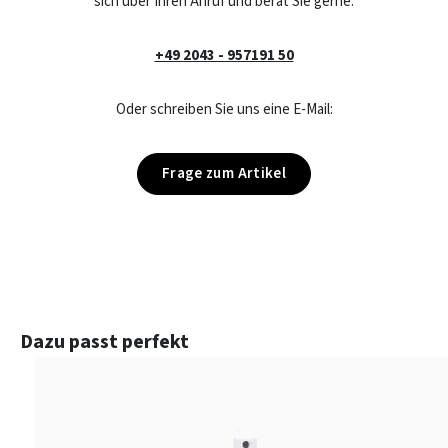
sich über Ihren Anruf und berät Sie gerne:
+49 2043 - 957191 50
Oder schreiben Sie uns eine E-Mail:
Frage zum Artikel
Produktgalerie überspringen
Dazu passt perfekt