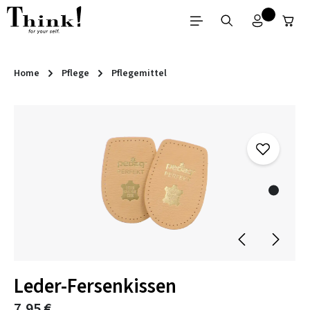
Zum Hauptinhalt springen
Home
Pflege
Pflegemittel
Bildergalerie überspringen
Leder-Fersenkissen
7,95 €