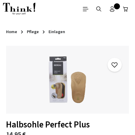
Zum Hauptinhalt springen
Home
Pflege
Einlagen
Bildergalerie überspringen
Halbsohle Perfect Plus
14,95 €