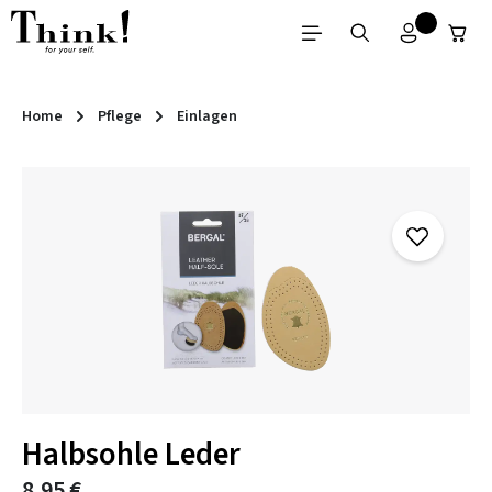
Zum Hauptinhalt springen
Home
Pflege
Einlagen
Bildergalerie überspringen
Halbsohle Leder
8,95 €