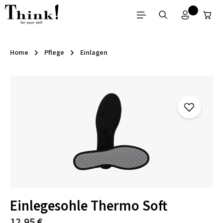
Zum Hauptinhalt springen
Home
Pflege
Einlagen
Bildergalerie überspringen
Einlegesohle Thermo Soft
12,95 €