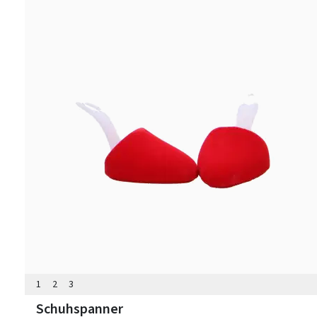
1
2
3
Schuhspanner