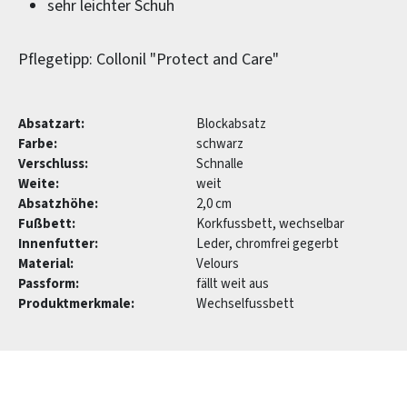
sehr leichter Schuh
Pflegetipp: Collonil "Protect and Care"
Absatzart:
Blockabsatz
Farbe:
schwarz
Verschluss:
Schnalle
Weite:
weit
Absatzhöhe:
2,0 cm
Fußbett:
Korkfussbett, wechselbar
Innenfutter:
Leder, chromfrei gegerbt
Material:
Velours
Passform:
fällt weit aus
Produktmerkmale:
Wechselfussbett