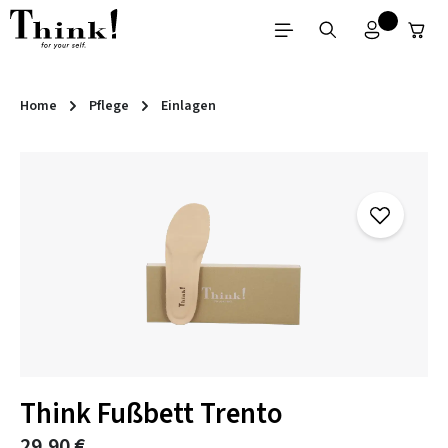
Zum Hauptinhalt springen
Home
Pflege
Einlagen
Bildergalerie überspringen
Think Fußbett Trento
29,90 €