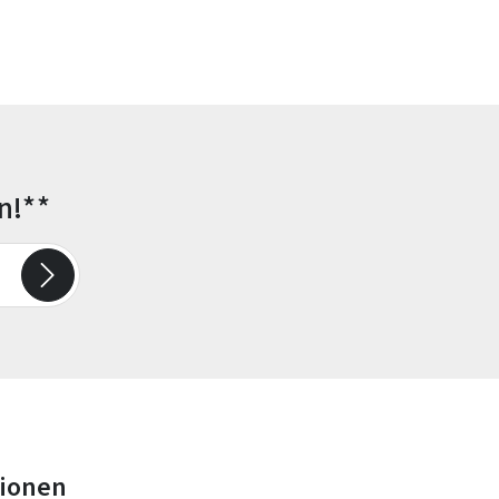
n!**
tionen