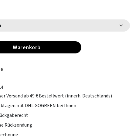
m
Warenkorb
le
.4
er Versand ab 49 € Bestellwert (innerh. Deutschlands)
erktagen mit DHL GOGREEN bei Ihnen
Rückgaberecht
se Rücksendung
Rechnung