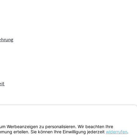
ehrung
eit