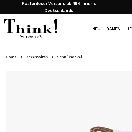
Kostenloser Versand ab 49 € innerh.
 Hauptinhalt springen
Zur Suche springen
Zur Hauptnavigation springen
Deutschlands
NEU
DAMEN
HE
Home
Accessoires
Schnürsenkel
Bildergalerie überspringen