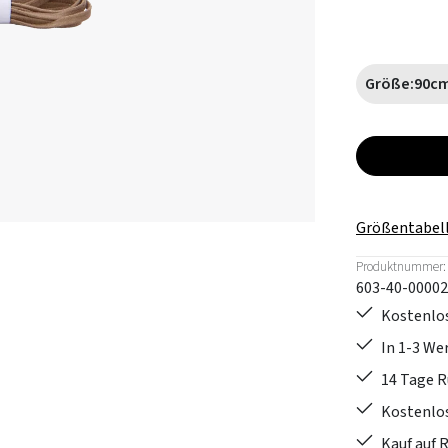
Größe:
90c
Größentabel
Produktnummer:
603-40-00002
Kostenlos
In 1-3 W
14 Tage 
Kostenlo
Kauf auf 