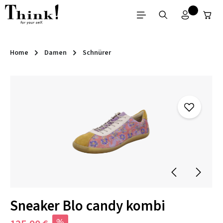
Zum Hauptinhalt springen
Home
Damen
Schnürer
Bildergalerie überspringen
Sneaker Blo candy kombi
%