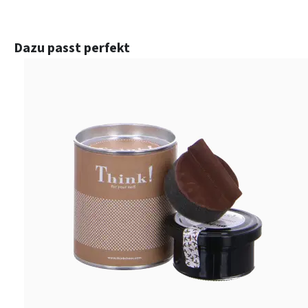
Produktgalerie überspringen
Dazu passt perfekt