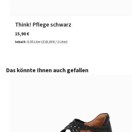
Think! Pflege schwarz
15,90 €
Inhalt:
0.05 Liter
(318,00 € / 1 Liter)
Produktgalerie überspringen
Das könnte Ihnen auch gefallen