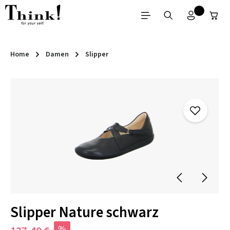
Zum Hauptinhalt springen
Home
Damen
Slipper
Bildergalerie überspringen
Slipper Nature schwarz
%