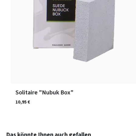
Solitaire "Nubuk Box"
10,95 €
Produktgalerie überspringen
Das könnte Ihnen auch gefallen