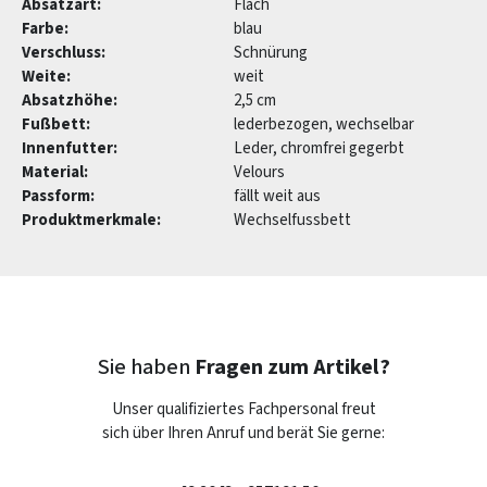
Absatzart:
Flach
Farbe:
blau
Verschluss:
Schnürung
Weite:
weit
Absatzhöhe:
2,5 cm
Fußbett:
lederbezogen, wechselbar
Innenfutter:
Leder, chromfrei gegerbt
Material:
Velours
Passform:
fällt weit aus
Produktmerkmale:
Wechselfussbett
Sie haben
Fragen zum Artikel?
Unser qualifiziertes Fachpersonal freut
sich über Ihren Anruf und berät Sie gerne: