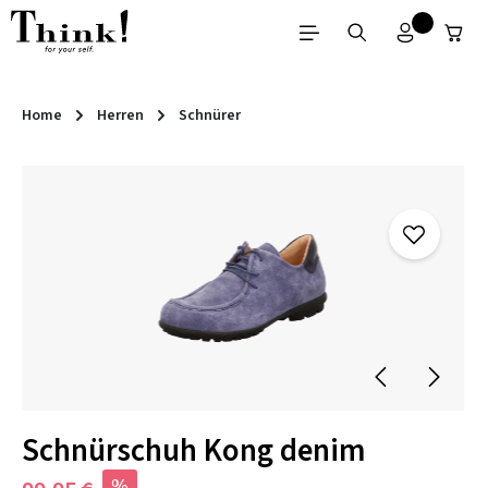
Zum Hauptinhalt springen
Home
Herren
Schnürer
Bildergalerie überspringen
Schnürschuh Kong denim
%