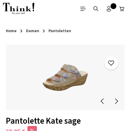
Zum Hauptinhalt springen
Home
Damen
Pantoletten
Bildergalerie überspringen
Pantolette Kate sage
%