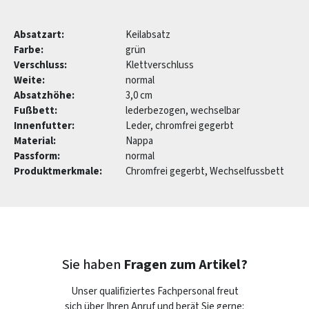
Absatzart:
Keilabsatz
Farbe:
grün
Verschluss:
Klettverschluss
Weite:
normal
Absatzhöhe:
3,0 cm
Fußbett:
lederbezogen, wechselbar
Innenfutter:
Leder, chromfrei gegerbt
Material:
Nappa
Passform:
normal
Produktmerkmale:
Chromfrei gegerbt, Wechselfussbett
Sie haben
Fragen zum Artikel?
Unser qualifiziertes Fachpersonal freut
sich über Ihren Anruf und berät Sie gerne: