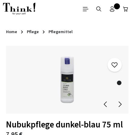
Zum Hauptinhalt springen
Home
Pflege
Pflegemittel
Bildergalerie überspringen
Nubukpflege dunkel-blau 75 ml
7,95 €