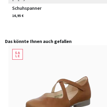
1
2
3
Schuhspanner
16,95 €
Produktgalerie überspringen
Das könnte Ihnen auch gefallen