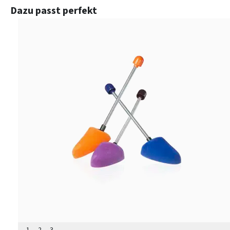
Produktgalerie überspringen
Dazu passt perfekt