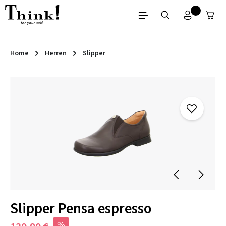
Zum Hauptinhalt springen
Home
Herren
Slipper
Bildergalerie überspringen
Slipper Pensa espresso
%