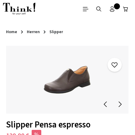
Zum Hauptinhalt springen
Home
Herren
Slipper
Bildergalerie überspringen
Slipper Pensa espresso
%